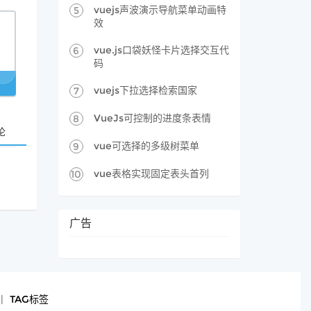
vuejs声波演示导航菜单动画特
5
效
vue.js口袋妖怪卡片选择交互代
6
码
vuejs下拉选择检索国家
7
VueJs可控制的进度条表情
8
论
vue可选择的多级树菜单
9
vue表格实现固定表头首列
10
广告
|
TAG标签