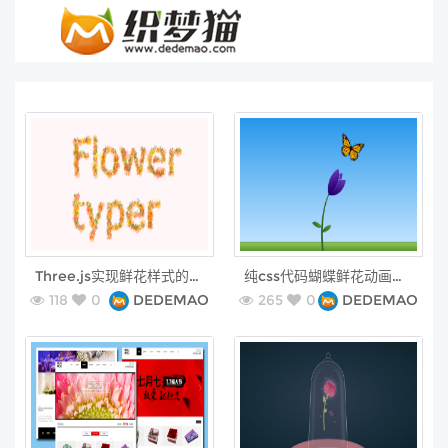
free
free
Three.js实现鲜花样式的字体
纯css代码蝴蝶鲜花动画特效
118
0
DEDEMAO
265
0
DEDEMAO