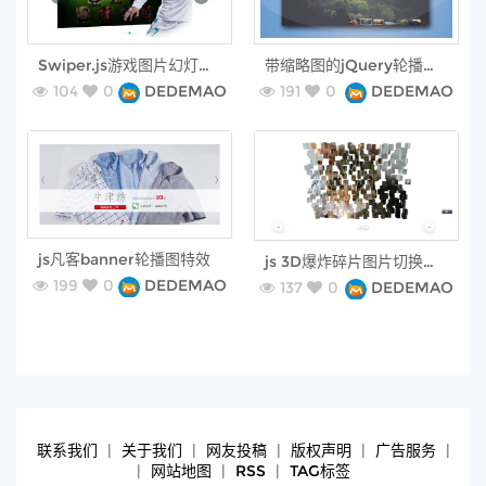
free
free
Swiper.js游戏图片幻灯片轮播切换
带缩略图的jQuery轮播图插件
104
0
DEDEMAO
191
0
DEDEMAO
free
free
js凡客banner轮播图特效
js 3D爆炸碎片图片切换特效
199
0
DEDEMAO
137
0
DEDEMAO
联系我们
|
关于我们
|
网友投稿
|
版权声明
|
广告服务
|
|
网站地图
|
RSS
|
TAG标签