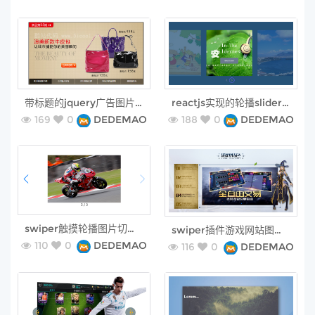
free
free
带标题的jquery广告图片切换特效
reactjs实现的轮播slider插件
169
0
DEDEMAO
188
0
DEDEMAO
free
free
swiper触摸轮播图片切换缩放插件
swiper插件游戏网站图片切换轮播
110
0
DEDEMAO
116
0
DEDEMAO