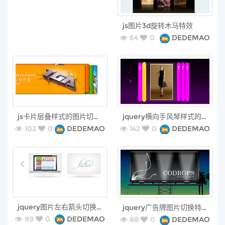
free
js图片3d旋转木马特效
64
0
DEDEMAO
free
free
js卡片层叠样式的图片切换特效
jquery横向手风琴样式的图片切换特效
102
0
DEDEMAO
142
0
DEDEMAO
free
free
jquery图片左右箭头切换插件
jquery广告牌图片切换特效
99
0
DEDEMAO
88
0
DEDEMAO