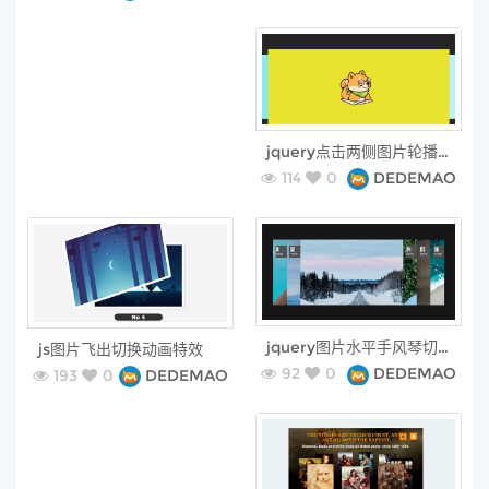
free
jquery点击两侧图片轮播插件
114
0
DEDEMAO
free
free
jquery图片水平手风琴切换特效
js图片飞出切换动画特效
92
0
DEDEMAO
193
0
DEDEMAO