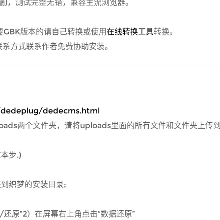
端)，测试完整无错，兼容主流浏览器。
，需要GBK版本的请自己转换或使用
在线转换工具
转换。
联系方式联系作者免费协助安装。
。
dedeplug/dedecms.html
loads两个文件夹，请将uploads里面的所有文件和文件夹上传
本步.)
到织梦的安装目录;
份/还原”2）在屏幕右上角点击“数据还原”