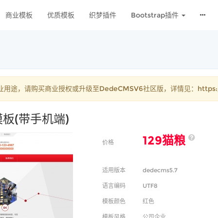
商业模板
优质模板
织梦插件
Bootstrap插件
购买商业授权或升级至DedeCMSV6社区版，详情见：https://www
板(带手机端)
129猫粮
价格
适用版本
dedecms5.7
语言编码
UTF8
模板颜色
红色
模板风格
公司企业