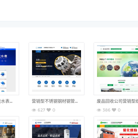
响应式营销型智能水表类网站织梦模板(自适应手机端)
营销型不锈钢钢材钢管公司织梦模板网站源码（手机站+分站）
627
0
386
0