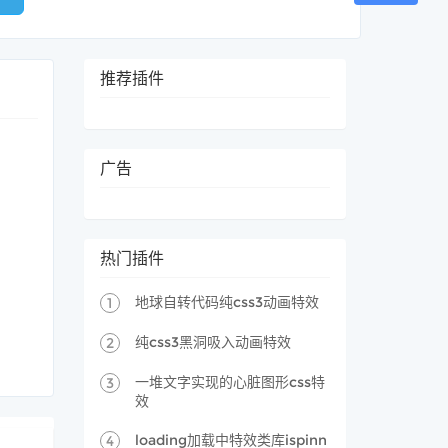
推荐插件
广告
热门插件
地球自转代码纯css3动画特效
1
纯css3黑洞吸入动画特效
2
一堆文字实现的心脏图形css特
3
效
loading加载中特效类库ispinn
4