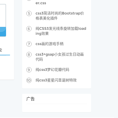
er.css
css3简洁时尚的Bootstrap价
5
格表美化插件
纯CSS3发光线条旋转加载load
6
ing效果
css画的游戏手柄
7
论
css3+gsap小女孩过生日动画
8
代码
纯css3梦幻花瓣代码
9
纯css3星星闪圣诞树特效
10
广告